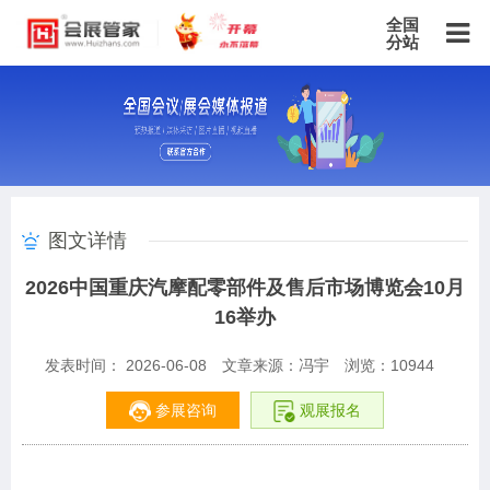
全国
分站
主站
北京站
上海站
广东站
重庆站
天津站
江苏站
浙江站
安徽站
福建站
山东站
山西站
河南站
河北站
黑龙江站
湖北站
湖南站
云南站
宁夏站
青海站
贵州站
辽宁站
吉林站
甘肃站
江西站
陕西站
广西站
海南站
西藏站
图文详情
新疆站
四川站
内蒙古站
香港站
澳门站
台湾站
2026中国重庆汽摩配零部件及售后市场博览会10月
16举办
发表时间： 2026-06-08
文章来源：冯宇
浏览：
10944
参展咨询
观展报名