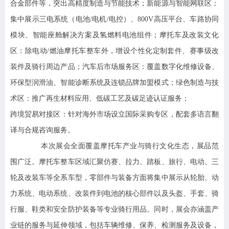
合金部件等，突出高精度制造与节能技术；新能源与智能网联区：
集中展示三电系统（电池/电机/电控）、800V高压平台、车路协同
模块、智能座舱解决方案及氢燃料电池组件；摩托车及改装文化
区：除电动/燃油摩托车整车外，增设个性化定制套件、赛事级改
装件及骑行周边产品；汽车后市场服务区：覆盖数字化维修设备、
环保型润滑油、智能诊断系统及连锁品牌加盟模式；绿色制造与技
术区：推广再生材料应用、低碳工艺及碳足迹认证服务；
跨境贸易对接区
：针对海外市场设立国际采购专区，配套多语言翻
译与合规咨询服务。
本次展会全面覆盖摩托车产业与骑行文化生态，展品范
围广泛。摩托车整车区域汇聚仿赛、拉力、踏板、旅行、电动、三
轮及改装车等全系车型，零部件与装备方面将集中展示从轮胎、动
力系统、电动系统、改装件到电池的核心部件以及头盔、手套、骑
行服、鞋类和安全防护装备等专业骑行用品。同时，展会亦涵盖产
业链的服务与延伸领域，包括车辆维修、保养、检测服务及设备，