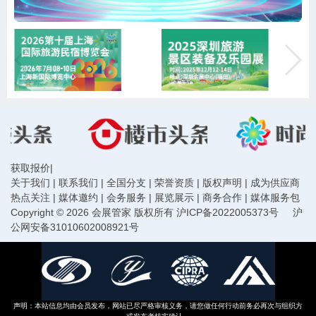
获取报价
|
关于我们
|
联系我们
|
全国分支
|
荣誉资质
|
版权声明
|
成为供应商
热点关注
|
媒体邀约
|
会务服务
|
展览展示
|
商务合作
|
媒体服务包
Copyright © 2026 会展管家 版权所有
沪ICP备2022005373号
沪
公网安备31010602008921号
声明：本站信息均由会员发布，网站已尽严格审核义务，请您做任何行动前务必再次与组织方