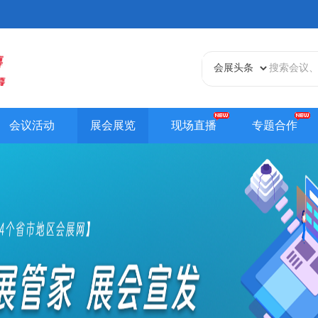
会议活动
展会展览
现场直播
专题合作
天津站
江苏站
浙江站
安徽站
福建站
山东
贵州站
辽宁站
吉林站
甘肃站
江西站
陕西
内蒙古站
香港站
澳门站
台湾站