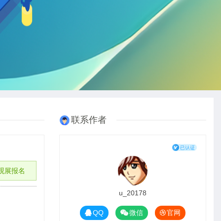
联系作者
观展报名
u_20178
QQ
微信
官网