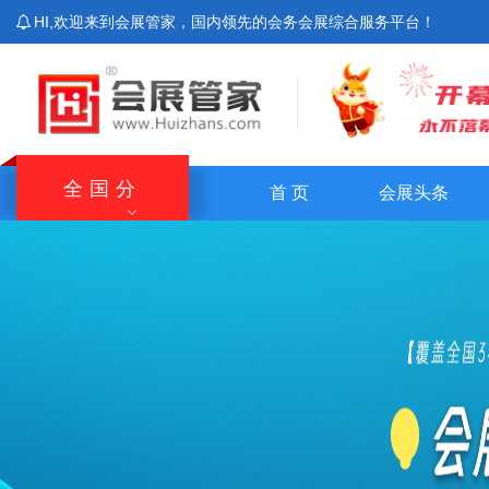
HI,欢迎来到会展管家，国内领先的会务会展综合服务平台！
全国分
首 页
会展头条
站
北京站
上海站
广东站
重庆站
主站
湖南站
云南站
宁夏站
青海站