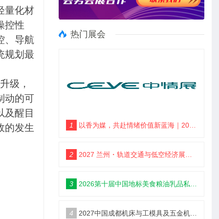
轻量化材
操控性
热门展会
控、导航
统规划最
升级，
制动的可
以及醒目
1
以香为媒，共赴情绪价值新蓝海｜2027郑州情绪价值经济博览会・香氛产业馆
故的发生
2
2027 兰州・轨道交通与低空经济展览会
3
2026第十届中国地标美食粮油乳品私域新渠道团长大会
4
2027中国成都机床与工模具及五金机电博览会6月18举办