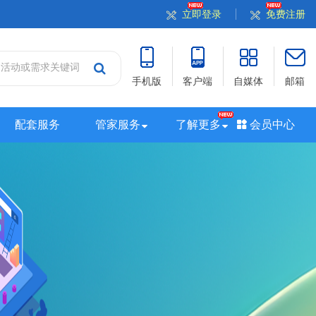
立即登录
免费注册
手机版
客户端
自媒体
邮箱
配套服务
管家服务
了解更多
会员中心
站
山西站
河南站
河北站
黑龙江站
湖北站
站
广西站
海南站
西藏站
新疆站
四川站