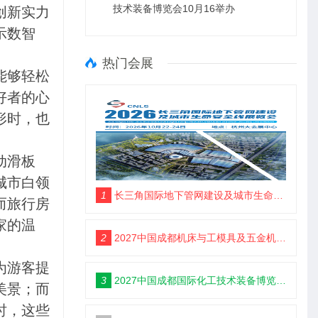
技术装备博览会10月16举办
创新实力
示数智
热门会展
能够轻松
好者的心
形时，也
动滑板
城市白领
1
长三角国际地下管网建设及城市生命安全线展览会
而旅行房
家的温
2
2027中国成都机床与工模具及五金机电博览会6月18举办
为游客提
3
2027中国成都国际化工技术装备博览会6月18举办
美景；而
时，这些