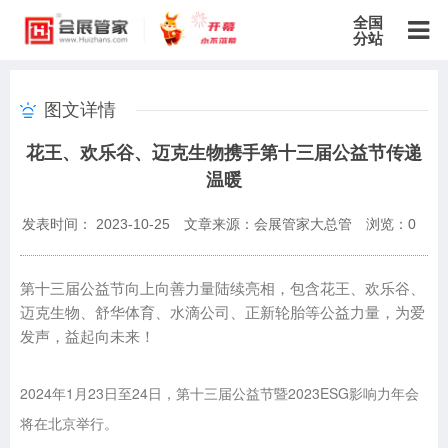
全国
分站
主站
图文详情
北京站
上海站
广东站
重庆站
天津站
江苏站
浙江站
花王、欢乐谷、迈克生物携手第十三届公益节传递
安徽站
福建站
山东站
山西站
河南站
河北站
黑龙江站
温暖
湖北站
湖南站
云南站
宁夏站
青海站
贵州站
辽宁站
吉林站
甘肃站
江西站
陕西站
广西站
海南站
西藏站
发表时间： 2023-10-25
文章来源：会展管家大总管
浏览：
0
新疆站
四川站
内蒙古站
香港站
澳门站
台湾站
第十三届公益节向上向善力量陆续亮相，包含花王、欢乐谷、
迈克生物、舒华体育、水滴公司、正新轮胎等公益力量，为爱
发声，益起向未来！
2024年1月23日至24日，第十三届公益节暨2023ESG影响力年会
将在北京举行。