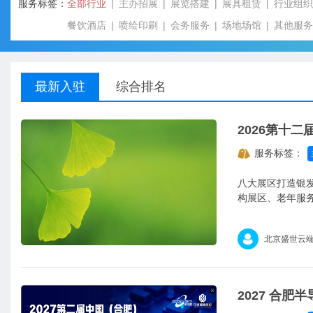
服务标签：
全部行业
主办招展
展览搭建
展具租赁
行业组织
餐饮酒店
喷绘印刷
会务服务
场地场馆
其他服务
最新入驻
综合排名
2026第十
服务标签：
八大展区打造银发经济全产业链—— 适老化改造展
构展区、老年服
北京盛世云