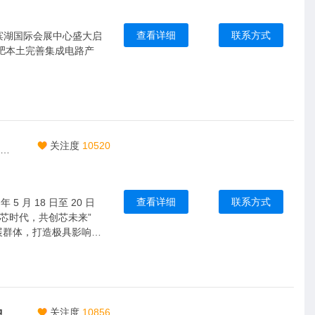
查看详细
联系方式
合肥滨湖国际会展中心盛大启
合肥本土完善集成电路产
关注度
10520
芯材料,新封装,智未来|2027中国安徽合肥半导体及集成电路博览会|5月皖城共襄盛举
查看详细
联系方式
 月 18 日至 20 日
芯时代，共创芯未来”
展群体，打造极具影响力
关注度
10856