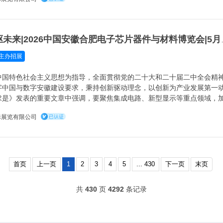
智汇合肥·电驱未来|
主办招展
中国特色社会主义思想为指导，全面贯彻党的二十大和二十届二中全会精
字中国与数字安徽建设要求，秉持创新驱动理念，以创新为产业发展第一
求是》发表的重要文章中强调，要聚焦集成电路、新型显示等重点领域，
际竞争力的大企业和生态主导型企业，构建自主可控产业生态，为我国电
际展览有限公司
首页
上一页
1
2
3
4
5
... 430
下一页
末页
共
430
页
4292
条记录