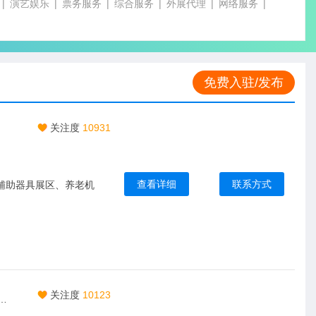
演艺娱乐
票务服务
综合服务
外展代理
网络服务
免费入驻/发布
关注度
10931
查看详细
联系方式
关注度
10123
皖芯展｜全链条资源齐聚 + 前沿工艺首发，一站式行业合作盛会