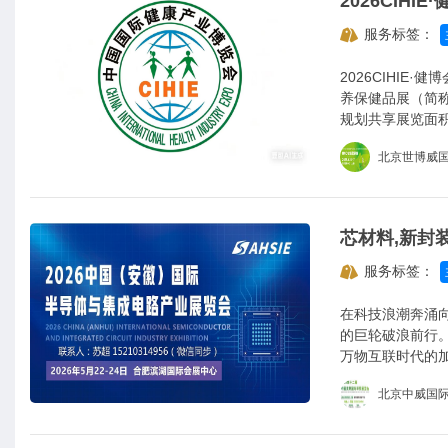
服务标签：
2026CIHI
养保健品展（简称
规划共享展览面积
专业、高效对接
北京世博威
服务标签：
在科技浪潮奔涌
的巨轮破浪前行
万物互联时代的
着人们的生活与
北京中威国