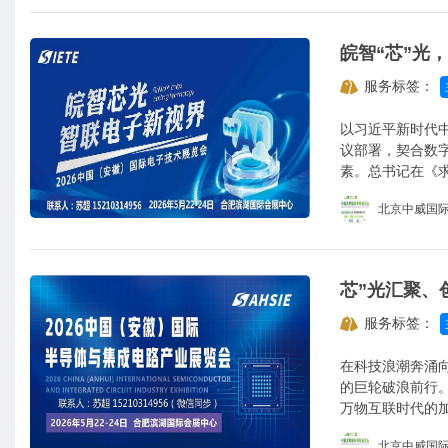
服务标签：
以习近平新时代
议部署，契合数
素。总书记在《
板，培育具有国
北京中威国
向。
服务标签：
在科技浪潮奔涌
的巨轮破浪前行
万物互联时代的
着人们的生活与
北京中威国