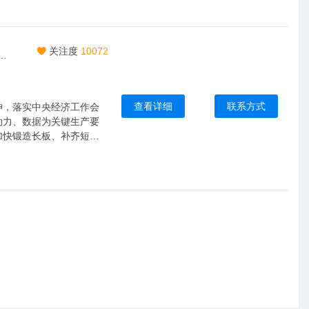
关注度
10072
2026中国安徽合肥电子芯片器件与材料博览会|5月合肥共襄盛举
查看详细
联系方式
神，落实中央经济工作会
动力、数据为关键生产要
加快锻造长板、补齐短
子技术产业发展指明了方