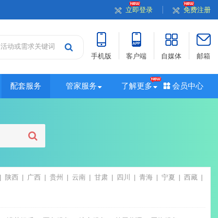
立即登录
免费注册
手机版
客户端
自媒体
邮箱
配套服务
管家服务
了解更多
会员中心
站
山西站
河南站
河北站
黑龙江站
湖北站
站
广西站
海南站
西藏站
新疆站
四川站
陕西
广西
贵州
云南
甘肃
四川
青海
宁夏
西藏