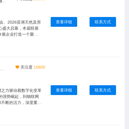
2026CIHIE·健博会（上海站）乐活康养产品、健康产品、营养保健产品产业展览会
查看详细
联系方式
会、2026亚洲天然及营
中心盛大启幕，本届联展
为参展企业打造一个聚焦
关注度
10600
芯材料,新封装,智未来|2026中国安徽合肥半导体及集成电路博览会|5月皖城共襄盛举
查看详细
联系方式
礴之力驱动着数字化变革
的强势崛起，到物联网
源不断的活力，深度重塑