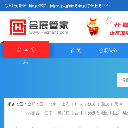
HI,欢迎来到会展管家，国内领先的会务会展综合服务平台！
全国分
首 页
会展头条
站
北京站
上海站
广东站
重庆站
主站
湖南站
云南站
宁夏站
青海站
服务地区：
全部地区
北京
上海
广东
江苏
重庆
天津
内蒙古
辽宁
黑龙江
吉林
港澳台地区
国外地