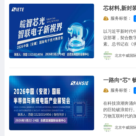
服务标签：
以习近平新时代
议部署，契合数
素。总书记在《
板，培育具有国
北京中威国
向。
服务标签：
在科技浪潮奔涌
的巨轮破浪前行
万物互联时代的
着人们的生活与
北京中威国