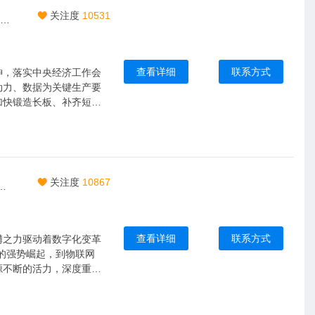
关注度
10531
芯材料,新封装,智未来|2026中国安徽合肥电子技术设备材料展|5月皖城共襄盛举
查看详细
联系方式
神，落实中央经济工作会
动力、数据为关键生产要
加快锻造长板、补齐短
子技术产业发展指明了方
关注度
10867
2026中国安徽合肥半导体集成电路展览会|5月皖城共襄盛举
查看详细
联系方式
礴之力驱动着数字化变革
的强势崛起，到物联网
源不断的活力，深度重塑