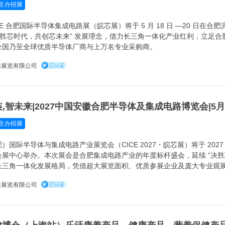
主办招展
CICE 合肥国际半导体集成电路展（皖芯展）将于 5 月 18 日 —20 日在
决胜芯时代，共创芯未来” 发展理念，借力长三角一体化产业红利，立足
全国乃至全球优质半导体厂商与上万名专业采购商。
际展览有限公司
主办招展
国际半导体与集成电路产业展览会（CICE 2027・皖芯展）将于 2027 年 5
展中心举办。本次展会是合肥集成电路产业的年度标杆盛会，延续 “决胜
长三角一体化发展格局，凭借超大展览面积、优质参展企业及庞大专业观
路产业交流合作平台。
际展览有限公司