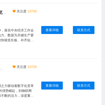
关注度
10730
皖智“芯”光，智联电子新视界|2026中国安徽合肥电子技术设备材料博览会|5月合肥共襄盛举
查看详细
联系方式
神，落实中央经济工作会
动力、数据为关键生产要
加快锻造长板、补齐短
子技术产业发展指明了方
关注度
10720
光汇聚、创新未来|2026安徽合肥国际半导体与集成电路展览会|5月皖城共襄盛举
查看详细
联系方式
礴之力驱动着数字化变革
的强势崛起，到物联网
源不断的活力，深度重塑