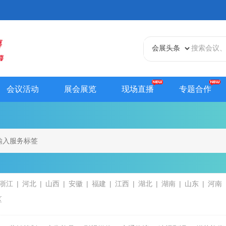
会议活动
展会展览
现场直播
专题合作
天津站
江苏站
浙江站
安徽站
福建站
山东
贵州站
辽宁站
吉林站
甘肃站
江西站
陕西
内蒙古站
香港站
澳门站
台湾站
浙江
河北
山西
安徽
福建
江西
湖北
湖南
山东
河南
区