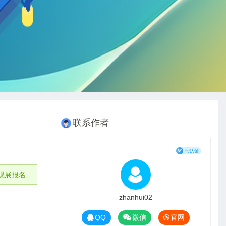
联系作者
观展报名
zhanhui02
QQ
微信
官网