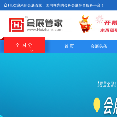
HI,欢迎来到会展管家，国内领先的会务会展综合服务平台！
全国分
首 页
会展头条
站
北京站
上海站
广东站
重庆站
主站
湖南站
云南站
宁夏站
青海站