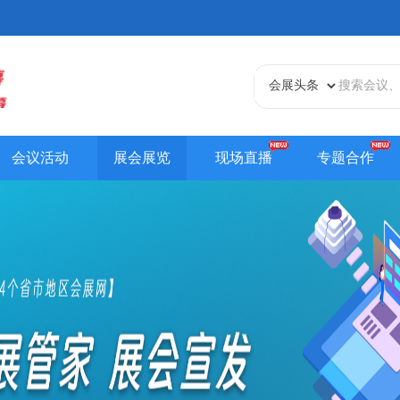
会议活动
展会展览
现场直播
专题合作
天津站
江苏站
浙江站
安徽站
福建站
山东
贵州站
辽宁站
吉林站
甘肃站
江西站
陕西
内蒙古站
香港站
澳门站
台湾站