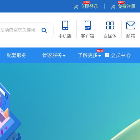
立即登录
免费注册
手机版
客户端
自媒体
邮箱
配套服务
管家服务
了解更多
会员中心
站
山西站
河南站
河北站
黑龙江站
湖北站
站
广西站
海南站
西藏站
新疆站
四川站