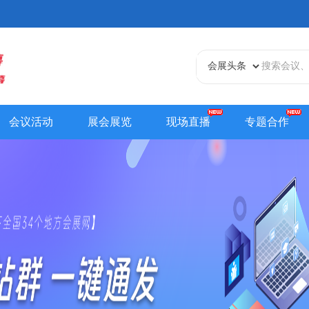
会议活动
展会展览
现场直播
专题合作
天津站
江苏站
浙江站
安徽站
福建站
山东
贵州站
辽宁站
吉林站
甘肃站
江西站
陕西
内蒙古站
香港站
澳门站
台湾站