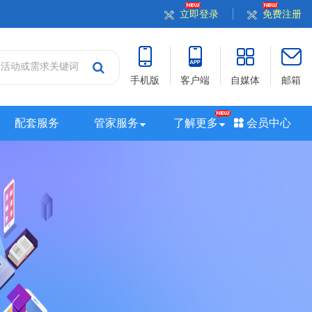
立即登录
免费注册
手机版
客户端
自媒体
邮箱
配套服务
管家服务
了解更多
会员中心
站
山西站
河南站
河北站
黑龙江站
湖北站
站
广西站
海南站
西藏站
新疆站
四川站