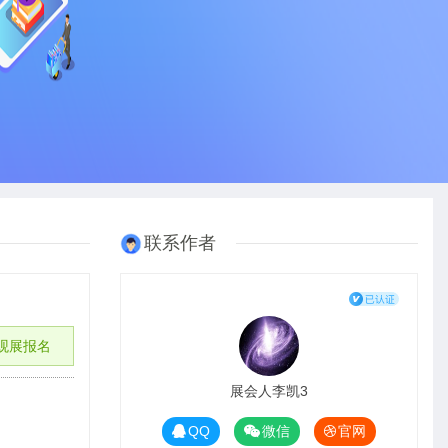
联系作者
观展报名
展会人李凯3
QQ
微信
官网