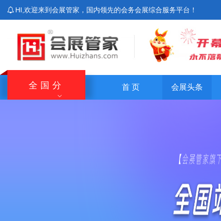
HI,欢迎来到会展管家，国内领先的会务会展综合服务平台！
全国分
首 页
会展头条
站
北京站
上海站
广东站
重庆站
主站
湖南站
云南站
宁夏站
青海站