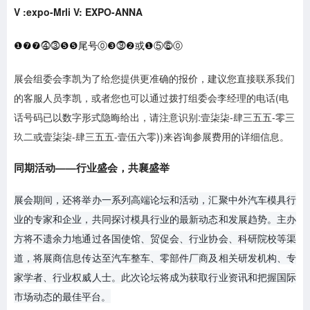
V :expo-Mrli V: EXPO-ANNA
❶❼❼⓸⓷❺❺尾号⓪❸⓽❷或❶⑤⓺⓪
展会组委会李凯为了给您提供更准确的报价，建议您直接联系我们
的客服人员李凯，或者您也可以通过拨打组委会李经理的电话(电
话号码已以数字形式隐晦给出，请注意识别:壹柒柒-肆三五五-零三
玖二或壹柒柒-肆三五五-壹伍六零))来咨询参展费用的详细信息。
同期活动——行业盛会，共襄盛举
展会期间，还将举办一系列高端论坛和活动，汇聚中外汽车模具行
业的专家和企业，共同探讨模具行业的最新动态和发展趋势。主办
方将不遗余力地通过各国使馆、贸促会、行业协会、科研院校等渠
道，将展商信息传达至汽车整车、零部件厂商及相关研发机构、专
家学者、行业权威人士。此次论坛将成为获取行业资讯和把握国际
市场动态的最佳平台。