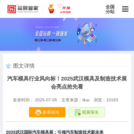
全国
分站
主站
北京站
上海站
广东站
重庆站
天津站
江苏站
浙江站
安徽站
福建站
山东站
山西站
河南站
河北站
黑龙江站
湖北站
湖南站
云南站
宁夏站
青海站
贵州站
辽宁站
吉林站
甘肃站
江西站
陕西站
广西站
海南站
西藏站
图文详情
新疆站
四川站
内蒙古站
香港站
澳门站
台湾站
汽车模具行业风向标！2025武汉模具及制造技术展
会亮点抢先看
发表时间： 2025-07-05
文章来源：likai
浏览：
10183
参展咨询
观展报名
2025武汉国际汽车模具展：引领汽车制造技术新未来