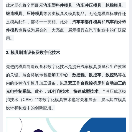
此次展会将全面展示
汽车塑料件模具
、
汽车冲压模具
、
轮胎模具
、
锻造模具
、
压铸模具
等各类模具及模具制品。无论是模具标准件还
是模具配件，都将一一亮相。此外，
汽车零部件模具
和
汽车内外饰
件模具
也将成为展会的一大亮点，展示模具在汽车制造中的广泛应
用。
2. 模具制造设备及数字化技术
先进的模具制造设备和数字化技术是提升汽车模具质量和生产效率
的关键。展会将展示包括
加工中心
、
数控铣
、
数控车
、
数控钻
等在
内的多种汽车模具加工设备，以及
双工作台数控机床
和
自动加工的
光电控制系统
。此外，
3D打印技术
、
快速成型技术
、**冲压成形模
拟技术（CAE）**等数字化模具技术也将亮相展会，展示其在模具
设计和制造中的创新应用。